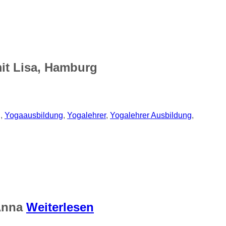
it Lisa, Hamburg
g
,
Yogaausbildung
,
Yogalehrer
,
Yogalehrer Ausbildung
,
 Anna
Weiterlesen