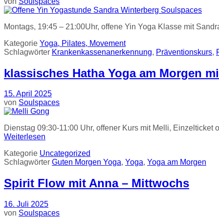
von
Soulspaces
Montags, 19:45 – 21:00Uhr, offene Yin Yoga Klasse mit Sandra
Kategorie
Yoga, Pilates, Movement
Schlagwörter
Krankenkassenanerkennung
,
Präventionskurs
,
klassisches Hatha Yoga am Morgen mit
15. April 2025
von
Soulspaces
Dienstag 09:30-11:00 Uhr, offener Kurs mit Melli, Einzelticket 
Weiterlesen
Kategorie
Uncategorized
Schlagwörter
Guten Morgen Yoga
,
Yoga
,
Yoga am Morgen
Spirit Flow mit Anna – Mittwochs
16. Juli 2025
von
Soulspaces