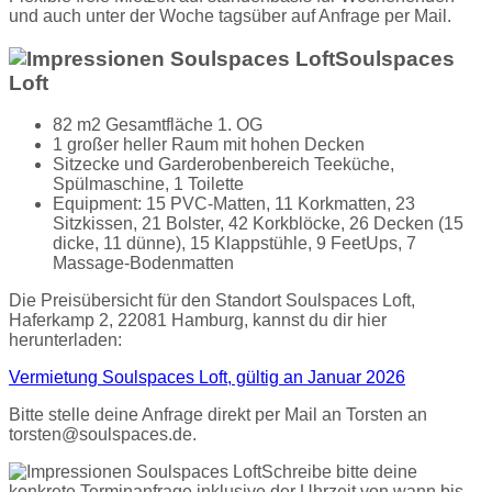
und auch unter der Woche tagsüber auf Anfrage per Mail.
Soulspaces
Loft
82 m2 Gesamtfläche 1. OG
1 großer heller Raum mit hohen Decken
Sitzecke und Garderobenbereich Teeküche,
Spülmaschine, 1 Toilette
Equipment: 15 PVC-Matten, 11 Korkmatten, 23
Sitzkissen, 21 Bolster, 42 Korkblöcke, 26 Decken (15
dicke, 11 dünne),
15 Klappstühle, 9 FeetUps, 7
Massage-Bodenmatten
Die Preisübersicht für den Standort Soulspaces Loft,
Haferkamp 2, 22081 Hamburg, kannst du dir hier
herunterladen:
Vermietung Soulspaces Loft, gültig an Januar 2026
Bitte stelle deine Anfrage direkt per Mail an Torsten an
torsten@soulspaces.de.
Schreibe bitte deine
konkrete Terminanfrage inklusive der Uhrzeit von wann bis