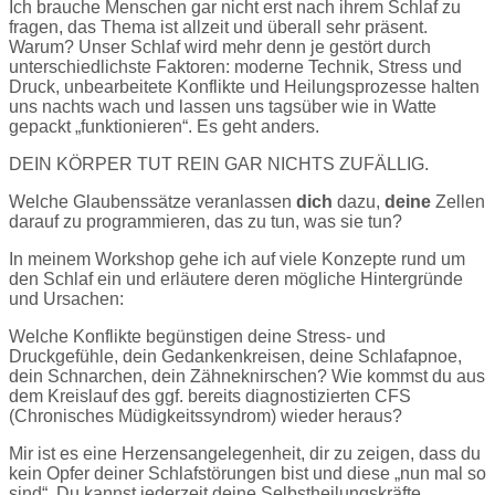
Ich brauche Menschen gar nicht erst nach ihrem Schlaf zu
fragen, das Thema ist allzeit und überall sehr präsent.
Warum? Unser Schlaf wird mehr denn je gestört durch
unterschiedlichste Faktoren: moderne Technik, Stress und
Druck, unbearbeitete Konflikte und Heilungsprozesse halten
uns nachts wach und lassen uns tagsüber wie in Watte
gepackt „funktionieren“. Es geht anders.
DEIN KÖRPER TUT REIN GAR NICHTS ZUFÄLLIG.
Welche Glaubenssätze veranlassen
dich
dazu,
deine
Zellen
darauf zu programmieren, das zu tun, was sie tun?
In meinem Workshop gehe ich auf viele Konzepte rund um
den Schlaf ein und erläutere deren mögliche Hintergründe
und Ursachen:
Welche Konflikte begünstigen deine Stress- und
Druckgefühle, dein Gedankenkreisen, deine Schlafapnoe,
dein Schnarchen, dein Zähneknirschen? Wie kommst du aus
dem Kreislauf des ggf. bereits diagnostizierten CFS
(Chronisches Müdigkeitssyndrom) wieder heraus?
Mir ist es eine Herzensangelegenheit, dir zu zeigen, dass du
kein Opfer deiner Schlafstörungen bist und diese „nun mal so
sind“. Du kannst jederzeit deine Selbstheilungskräfte