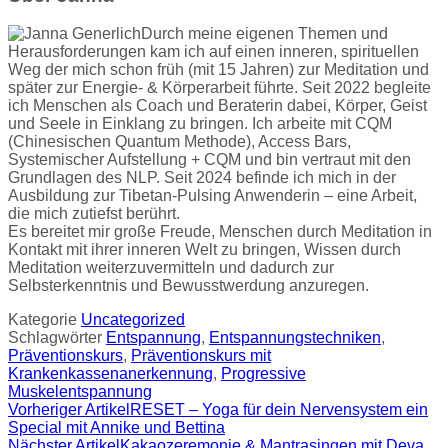
Durch meine eigenen Themen und
Herausforderungen kam ich auf einen inneren, spirituellen
Weg der mich schon früh (mit 15 Jahren) zur Meditation und
später zur Energie- & Körperarbeit führte. Seit 2022 begleite
ich Menschen als Coach und Beraterin dabei, Körper, Geist
und Seele in Einklang zu bringen. Ich arbeite mit CQM
(Chinesischen Quantum Methode), Access Bars,
Systemischer Aufstellung + CQM und bin vertraut mit den
Grundlagen des NLP. Seit 2024 befinde ich mich in der
Ausbildung zur Tibetan-Pulsing Anwenderin – eine Arbeit,
die mich zutiefst berührt.
Es bereitet mir große Freude, Menschen durch Meditation in
Kontakt mit ihrer inneren Welt zu bringen, Wissen durch
Meditation weiterzuvermitteln und dadurch zur
Selbsterkenntnis und Bewusstwerdung anzuregen.
Kategorie
Uncategorized
Schlagwörter
Entspannung
,
Entspannungstechniken
,
Präventionskurs
,
Präventionskurs mit
Krankenkassenanerkennung
,
Progressive
Muskelentspannung
Vorheriger Artikel
RESET – Yoga für dein Nervensystem ein
Special mit Annike und Bettina
Nächster Artikel
Kakaozeremonie & Mantrasingen mit Deva