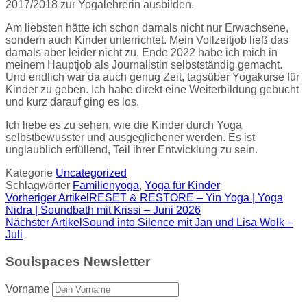
2017/2018 zur Yogalehrerin ausbilden.
Am liebsten hätte ich schon damals nicht nur Erwachsene,
sondern auch Kinder unterrichtet. Mein Vollzeitjob ließ das
damals aber leider nicht zu. Ende 2022 habe ich mich in
meinem Hauptjob als Journalistin selbstständig gemacht.
Und endlich war da auch genug Zeit, tagsüber Yogakurse für
Kinder zu geben. Ich habe direkt eine Weiterbildung gebucht
und kurz darauf ging es los.
Ich liebe es zu sehen, wie die Kinder durch Yoga
selbstbewusster und ausgeglichener werden. Es ist
unglaublich erfüllend, Teil ihrer Entwicklung zu sein.
Kategorie
Uncategorized
Schlagwörter
Familienyoga
,
Yoga für Kinder
Vorheriger Artikel
RESET & RESTORE – Yin Yoga | Yoga
Nidra | Soundbath mit Krissi – Juni 2026
Nächster Artikel
Sound into Silence mit Jan und Lisa Wolk –
Juli
Soulspaces Newsletter
Vorname