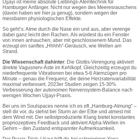
Ujjayi ist meine absolute Lieblings-Atemtechnik für
Hamburger Anfänger. Nicht nur wegen des Meeresrauschens
(davon haben wir hier ja genug), sondern wegen der
messbaren physiologischen Effekte.
So geht’s: Atme durch die Nase ein und aus, aber verenge
dabei ganz leicht den Rachen. Als würdest du ein Fenster
von innen anhauchen, aber mit geschlossenem Mund. Das
erzeugt ein sanftes „Hhhhh“-Geräusch, wie Wellen am
Strand.
Die Wissenschaft dahinter
: Die Glottis-Verengung aktiviert
direkte Vagusnerv-Äste im Kehlkopf. Gleichzeitig erzeugst du
niederfrequente Vibrationen bei etwa 5-6 Atemzügen pro
Minute – genau die Frequenz, die deine Herzratenvariabilität
maximal verbessert. 2023er Studien zeigen 15-30%
Verbesserung der autonomen Nervensystem-Balance nach
wenigen Wochen Ujjayi-Praxis.
Bei uns im Soulspaces nenne ich es oft „Hamburg-Atmung“ –
stell dir vor, du stehst bei Sturm an der Elbe und atmest mit
dem Wind mit. Der selbstproduzierte Klang bietet konstantes
propriozeptives Feedback und aktiviert Alpha-Wellen im
Gehirn – den Zustand entspannter Aufmerksamkeit.
Der Praxis-Trick: Ujjayi hilft dir, bei schwierigen Yoga-