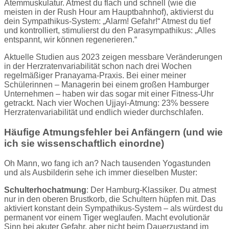
Atemmuskulatur. Atmest du flach und schnell (wie die
meisten in der Rush Hour am Hauptbahnhof), aktivierst du
dein Sympathikus-System: „Alarm! Gefahr!“ Atmest du tief
und kontrolliert, stimulierst du den Parasympathikus: „Alles
entspannt, wir können regenerieren.“
Aktuelle Studien aus 2023 zeigen messbare Veränderungen
in der Herzratenvariabilität schon nach drei Wochen
regelmäßiger Pranayama-Praxis. Bei einer meiner
Schülerinnen – Managerin bei einem großen Hamburger
Unternehmen – haben wir das sogar mit einer Fitness-Uhr
getrackt. Nach vier Wochen Ujjayi-Atmung: 23% bessere
Herzratenvariabilität und endlich wieder durchschlafen.
Häufige Atmungsfehler bei Anfängern (und wie
ich sie wissenschaftlich einordne)
Oh Mann, wo fang ich an? Nach tausenden Yogastunden
und als Ausbilderin sehe ich immer dieselben Muster:
Schulterhochatmung
: Der Hamburg-Klassiker. Du atmest
nur in den oberen Brustkorb, die Schultern hüpfen mit. Das
aktiviert konstant dein Sympathikus-System – als würdest du
permanent vor einem Tiger weglaufen. Macht evolutionär
Sinn bei akuter Gefahr, aber nicht beim Dauerzustand im