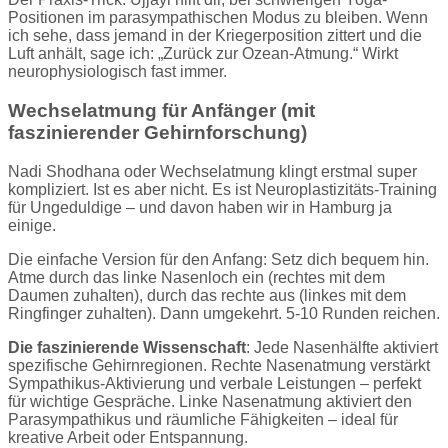
Positionen im parasympathischen Modus zu bleiben. Wenn
ich sehe, dass jemand in der Kriegerposition zittert und die
Luft anhält, sage ich: „Zurück zur Ozean-Atmung.“ Wirkt
neurophysiologisch fast immer.
Wechselatmung für Anfänger (mit
faszinierender Gehirnforschung)
Nadi Shodhana oder Wechselatmung klingt erstmal super
kompliziert. Ist es aber nicht. Es ist Neuroplastizitäts-Training
für Ungeduldige – und davon haben wir in Hamburg ja
einige.
Die einfache Version für den Anfang: Setz dich bequem hin.
Atme durch das linke Nasenloch ein (rechtes mit dem
Daumen zuhalten), durch das rechte aus (linkes mit dem
Ringfinger zuhalten). Dann umgekehrt. 5-10 Runden reichen.
Die faszinierende Wissenschaft
: Jede Nasenhälfte aktiviert
spezifische Gehirnregionen. Rechte Nasenatmung verstärkt
Sympathikus-Aktivierung und verbale Leistungen – perfekt
für wichtige Gespräche. Linke Nasenatmung aktiviert den
Parasympathikus und räumliche Fähigkeiten – ideal für
kreative Arbeit oder Entspannung.