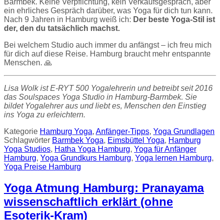
Barmbek. Keine Verpflichtung, kein Verkaufsgespräch, aber
ein ehrliches Gespräch darüber, was Yoga für dich tun kann.
Nach 9 Jahren in Hamburg weiß ich:
Der beste Yoga-Stil ist
der, den du tatsächlich machst.
Bei welchem Studio auch immer du anfängst – ich freu mich
für dich auf diese Reise. Hamburg braucht mehr entspannte
Menschen. 🙏
Lisa Wolk ist E-RYT 500 Yogalehrerin und betreibt seit 2016
das Soulspaces Yoga Studio in Hamburg-Barmbek. Sie
bildet Yogalehrer aus und liebt es, Menschen den Einstieg
ins Yoga zu erleichtern.
Kategorie
Hamburg Yoga
,
Anfänger-Tipps
,
Yoga Grundlagen
Schlagwörter
Barmbek Yoga
,
Eimsbüttel Yoga
,
Hamburg
Yoga Studios
,
Hatha Yoga Hamburg
,
Yoga für Anfänger
Hamburg
,
Yoga Grundkurs Hamburg
,
Yoga lernen Hamburg
,
Yoga Preise Hamburg
Yoga Atmung Hamburg: Pranayama
wissenschaftlich erklärt (ohne
Esoterik-Kram)