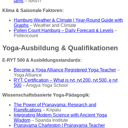
jams
– NAVIT
Klima & Saisonale Faktoren:
Hamburg Weather & Climate | Year-Round Guide with
Graphs
– Weather and Climate
Pollen Count Hamburg – Daily Forecast & Levels
–
Pollencount
Yoga-Ausbildung & Qualifikationen
E-RYT 500 & Ausbildungsstandards:
Become a Yoga Alliance Registered Yoga Teacher
–
Yoga Alliance
RYT Certification – What is ryt, ryt 200, ryt 500, e ryt
500
– Arogya Yoga School
Wissenschaftsbasierte Yoga-Pädagogik:
The Power of Pranayama: Research and
Ramifications
– Kripalu
Integrating Modern Science with Ancient Yoga
Wisdom
– Spanda Institute
Pranayama Charleston | Pranayama Teacher