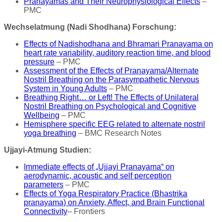
Pranayamas and Their Neurophysiological Effects
–
PMC
Wechselatmung (Nadi Shodhana) Forschung:
Effects of Nadishodhana and Bhramari Pranayama on
heart rate variability, auditory reaction time, and blood
pressure
– PMC
Assessment of the Effects of Pranayama/Alternate
Nostril Breathing on the Parasympathetic Nervous
System in Young Adults
– PMC
Breathing Right… or Left! The Effects of Unilateral
Nostril Breathing on Psychological and Cognitive
Wellbeing
– PMC
Hemisphere specific EEG related to alternate nostril
yoga breathing
– BMC Research Notes
Ujjayi-Atmung Studien:
Immediate effects of „Ujjayi Pranayama“ on
aerodynamic, acoustic and self perception
parameters
– PMC
Effects of Yoga Respiratory Practice (Bhastrika
pranayama) on Anxiety, Affect, and Brain Functional
Connectivity
– Frontiers