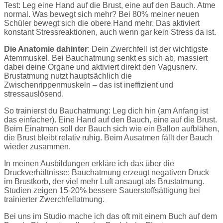
Test: Leg eine Hand auf die Brust, eine auf den Bauch. Atme
normal. Was bewegt sich mehr? Bei 80% meiner neuen
Schüler bewegt sich die obere Hand mehr. Das aktiviert
konstant Stressreaktionen, auch wenn gar kein Stress da ist.
Die Anatomie dahinter
: Dein Zwerchfell ist der wichtigste
Atemmuskel. Bei Bauchatmung senkt es sich ab, massiert
dabei deine Organe und aktiviert direkt den Vagusnerv.
Brustatmung nutzt hauptsächlich die
Zwischenrippenmuskeln – das ist ineffizient und
stressauslösend.
So trainierst du Bauchatmung: Leg dich hin (am Anfang ist
das einfacher). Eine Hand auf den Bauch, eine auf die Brust.
Beim Einatmen soll der Bauch sich wie ein Ballon aufblähen,
die Brust bleibt relativ ruhig. Beim Ausatmen fällt der Bauch
wieder zusammen.
In meinen Ausbildungen erkläre ich das über die
Druckverhältnisse: Bauchatmung erzeugt negativen Druck
im Brustkorb, der viel mehr Luft ansaugt als Brustatmung.
Studien zeigen 15-20% bessere Sauerstoffsättigung bei
trainierter Zwerchfellatmung.
Bei uns im Studio mache ich das oft mit einem Buch auf dem