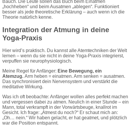
Bauch. Die Leute sollen das Buch beim Einatmen
„hochheben“ und beim Ausatmen „ablegen“. Funktioniert
besser als jede theoretische Erklärung – auch wenn ich die
Theorie natürlich kenne.
Integration der Atmung in deine
Yoga-Praxis
Hier wird’s praktisch. Du kannst alle Atemtechniken der Welt
lernen – wenn du sie nicht in deine Yoga-Praxis integrierst,
verpuffen sie neurophysiologisch.
Meine Regel für Anfänger:
Eine Bewegung, ein
Atemzug.
Arm heben = einatmen. Arm senken = ausatmen.
Das synchronisiert dein Nervensystem und verstärkt die
meditative Wirkung.
Was ich oft beobachte: Anfänger wollen alles perfekt machen
und vergessen dabei zu atmen. Neulich in einer Stunde – ein
Mann, total verkrampft in der Vorwärtsbeuge, knallrot im
Gesicht. Ich frage: „Atmest du noch?“ Er schaut mich an:
„Oh… nein.“ Wir haben gelacht, er hat geatmet, und plötzlich
war die Position entspannt.