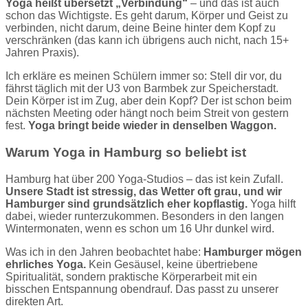
Yoga heißt übersetzt „Verbindung“
– und das ist auch
schon das Wichtigste. Es geht darum, Körper und Geist zu
verbinden, nicht darum, deine Beine hinter dem Kopf zu
verschränken (das kann ich übrigens auch nicht, nach 15+
Jahren Praxis).
Ich erkläre es meinen Schülern immer so: Stell dir vor, du
fährst täglich mit der U3 von Barmbek zur Speicherstadt.
Dein Körper ist im Zug, aber dein Kopf? Der ist schon beim
nächsten Meeting oder hängt noch beim Streit von gestern
fest.
Yoga bringt beide wieder in denselben Waggon.
Warum Yoga in Hamburg so beliebt ist
Hamburg hat über 200 Yoga-Studios – das ist kein Zufall.
Unsere Stadt ist stressig, das Wetter oft grau, und wir
Hamburger sind grundsätzlich eher kopflastig.
Yoga hilft
dabei, wieder runterzukommen. Besonders in den langen
Wintermonaten, wenn es schon um 16 Uhr dunkel wird.
Was ich in den Jahren beobachtet habe:
Hamburger mögen
ehrliches Yoga.
Kein Gesäusel, keine übertriebene
Spiritualität, sondern praktische Körperarbeit mit ein
bisschen Entspannung obendrauf. Das passt zu unserer
direkten Art.