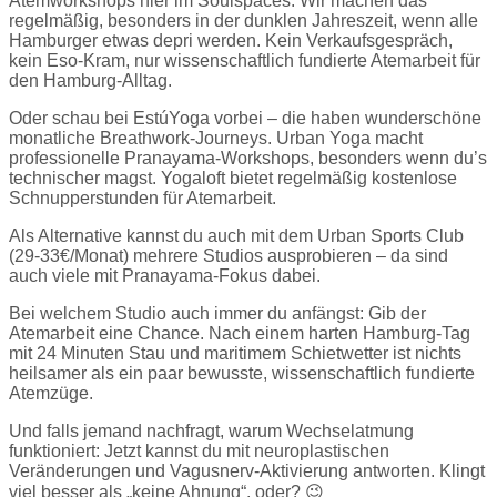
Atemworkshops hier im Soulspaces. Wir machen das
regelmäßig, besonders in der dunklen Jahreszeit, wenn alle
Hamburger etwas depri werden. Kein Verkaufsgespräch,
kein Eso-Kram, nur wissenschaftlich fundierte Atemarbeit für
den Hamburg-Alltag.
Oder schau bei EstúYoga vorbei – die haben wunderschöne
monatliche Breathwork-Journeys. Urban Yoga macht
professionelle Pranayama-Workshops, besonders wenn du’s
technischer magst. Yogaloft bietet regelmäßig kostenlose
Schnupperstunden für Atemarbeit.
Als Alternative kannst du auch mit dem Urban Sports Club
(29-33€/Monat) mehrere Studios ausprobieren – da sind
auch viele mit Pranayama-Fokus dabei.
Bei welchem Studio auch immer du anfängst: Gib der
Atemarbeit eine Chance. Nach einem harten Hamburg-Tag
mit 24 Minuten Stau und maritimem Schietwetter ist nichts
heilsamer als ein paar bewusste, wissenschaftlich fundierte
Atemzüge.
Und falls jemand nachfragt, warum Wechselatmung
funktioniert: Jetzt kannst du mit neuroplastischen
Veränderungen und Vagusnerv-Aktivierung antworten. Klingt
viel besser als „keine Ahnung“, oder? 😉