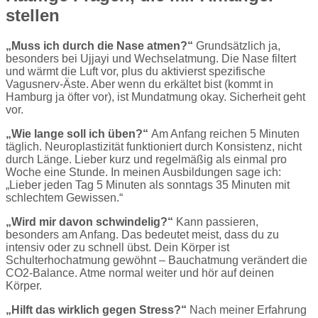
stellen
„Muss ich durch die Nase atmen?“
Grundsätzlich ja,
besonders bei Ujjayi und Wechselatmung. Die Nase filtert
und wärmt die Luft vor, plus du aktivierst spezifische
Vagusnerv-Äste. Aber wenn du erkältet bist (kommt in
Hamburg ja öfter vor), ist Mundatmung okay. Sicherheit geht
vor.
„Wie lange soll ich üben?“
Am Anfang reichen 5 Minuten
täglich. Neuroplastizität funktioniert durch Konsistenz, nicht
durch Länge. Lieber kurz und regelmäßig als einmal pro
Woche eine Stunde. In meinen Ausbildungen sage ich:
„Lieber jeden Tag 5 Minuten als sonntags 35 Minuten mit
schlechtem Gewissen.“
„Wird mir davon schwindelig?“
Kann passieren,
besonders am Anfang. Das bedeutet meist, dass du zu
intensiv oder zu schnell übst. Dein Körper ist
Schulterhochatmung gewöhnt – Bauchatmung verändert die
CO2-Balance. Atme normal weiter und hör auf deinen
Körper.
„Hilft das wirklich gegen Stress?“
Nach meiner Erfahrung