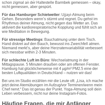
schon zigmal an der Haltestelle Barmbek gemessen – okay,
nicht gemessen, aber gespürt.
Für das Hamburger Schietwetter
: Ujjayi-Atmung beim
Gehen. Besonders wenn’s stürmt und regnet. Du gehst im
Rhythmus deiner Atmung, nicht gegen das Wetter an. Das
aktiviert die kardiorespiratorische Kopplung und fühlt sich an
wie Meditation in Bewegung.
Für stressige Meetings
: Bauchatmung unter dem Tisch.
Hand diskret auf den Bauch, bewusst ins Zwerchfell atmen.
Niemand merkt’s, aber deine Herzratenvariabilität verbessert
sich messbar within 2-3 Minuten.
Für schlechte Luft im Büro
: Wechselatmung in der
Mittagspause. 5 Minuten draußen oder am offenen Fenster.
Hamburg hat glücklicherweise mit 4 µg/m³ PM2.5 eine der
besten Luftqualitäten in Deutschland – nutzen wir das!
Bei uns im Studio erzählen mir die Leute oft: „Lisa, ich mache
jetzt deine Atemübungen im Aufzug/vor Terminen/wenn mein
Chef nervt.“ Das ist genau der Punkt. Yoga-Atmung soll dein
Leben verbessern, nicht nur deine Instagram-Fotos.
Häufige Fragen, die mir Anfänger