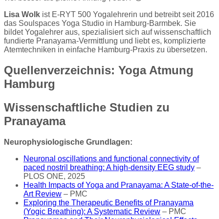
Lisa Wolk
ist E-RYT 500 Yogalehrerin und betreibt seit 2016
das Soulspaces Yoga Studio in Hamburg-Barmbek. Sie
bildet Yogalehrer aus, spezialisiert sich auf wissenschaftlich
fundierte Pranayama-Vermittlung und liebt es, komplizierte
Atemtechniken in einfache Hamburg-Praxis zu übersetzen.
Quellenverzeichnis: Yoga Atmung
Hamburg
Wissenschaftliche Studien zu
Pranayama
Neurophysiologische Grundlagen:
Neuronal oscillations and functional connectivity of
paced nostril breathing: A high-density EEG study
–
PLOS ONE, 2025
Health Impacts of Yoga and Pranayama: A State-of-the-
Art Review
– PMC
Exploring the Therapeutic Benefits of Pranayama
(Yogic Breathing): A Systematic Review
– PMC