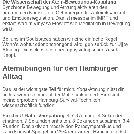
Die Wissenschaft der Atem-Bewegungs-Kopplung
:
Synchrone Bewegung und Atmung aktivieren den
präfrontalen Kortex – die Gehirnregion für Aufmerksamkeit
und Emotionsregulation. Das ist messbar im fMRT und
erklärt, warum Vinyasa Flow oft wie Meditation in Bewegung
wirkt.
Bei uns im Soulspaces haben wir eine einfache Regel:
Wenn’s wehtut oder anstrengend wird, geh zurück zur Ujjayi-
Atmung. Die wirkt wie ein neurophysiologischer Reset-
Knopf.
Atemübungen für den Hamburger
Alltag
Das ist der wichtigste Teil für mich. Yoga-Atmung nützt dir
nichts, wenn sie nur auf der Matte funktioniert. Hier sind
meine erprobten Hamburg-Survival-Techniken,
wissenschaftlich fundiert:
Für die U-Bahn-Verspätung
: 4-7-8 Atmung. 4 Sekunden
einatmen, 7 Sekunden anhalten, 8 Sekunden ausatmen. 3-4
Runden. Das aktiviert massiv den Parasympathikus und
kann Kortisol-Spiegel um 25% reduzieren. Habe ich selbst