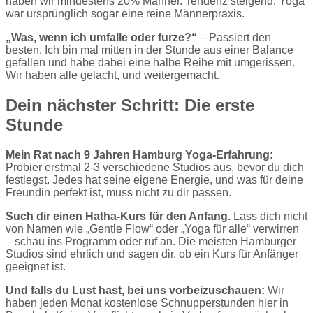
haben wir mindestens 20% Männer. Tendenz steigend. Yoga
war ursprünglich sogar eine reine Männerpraxis.
„Was, wenn ich umfalle oder furze?“
– Passiert den
besten. Ich bin mal mitten in der Stunde aus einer Balance
gefallen und habe dabei eine halbe Reihe mit umgerissen.
Wir haben alle gelacht, und weitergemacht.
Dein nächster Schritt: Die erste
Stunde
Mein Rat nach 9 Jahren Hamburg Yoga-Erfahrung:
Probier erstmal 2-3 verschiedene Studios aus, bevor du dich
festlegst. Jedes hat seine eigene Energie, und was für deine
Freundin perfekt ist, muss nicht zu dir passen.
Such dir einen Hatha-Kurs für den Anfang.
Lass dich nicht
von Namen wie „Gentle Flow“ oder „Yoga für alle“ verwirren
– schau ins Programm oder ruf an. Die meisten Hamburger
Studios sind ehrlich und sagen dir, ob ein Kurs für Anfänger
geeignet ist.
Und falls du Lust hast, bei uns vorbeizuschauen:
Wir
haben jeden Monat kostenlose Schnupperstunden hier in