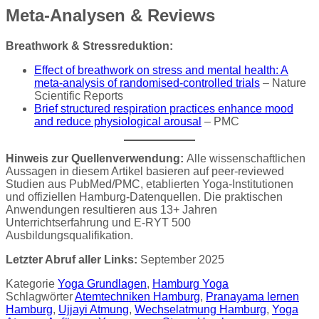
Meta-Analysen & Reviews
Breathwork & Stressreduktion:
Effect of breathwork on stress and mental health: A
meta-analysis of randomised-controlled trials
– Nature
Scientific Reports
Brief structured respiration practices enhance mood
and reduce physiological arousal
– PMC
Hinweis zur Quellenverwendung:
Alle wissenschaftlichen
Aussagen in diesem Artikel basieren auf peer-reviewed
Studien aus PubMed/PMC, etablierten Yoga-Institutionen
und offiziellen Hamburg-Datenquellen. Die praktischen
Anwendungen resultieren aus 13+ Jahren
Unterrichtserfahrung und E-RYT 500
Ausbildungsqualifikation.
Letzter Abruf aller Links:
September 2025
Kategorie
Yoga Grundlagen
,
Hamburg Yoga
Schlagwörter
Atemtechniken Hamburg
,
Pranayama lernen
Hamburg
,
Ujjayi Atmung
,
Wechselatmung Hamburg
,
Yoga