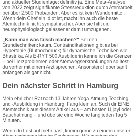
und aktueller Studienlage: definitiv ja. Eine Meta-Analyse
von 2022 zeigt signifikante Stressreduktion durch Atemarbeit
bei über 2.500 Probanden. Aber es ist kein Wundermittel.
Wenn dein Chef ein Idiot ist, macht ihn auch die beste
Atemtechnik nicht sympathischer. Aber sie hilft dir,
neurophysiologisch gelassener damit umzugehen.
„Kann man was falsch machen?“
Bei den
Grundtechniken: kaum. Contraindikationen gibt es bei
Hypertonie (Bluthochdruck) für dynamische Techniken wie
Bhastrika. Als E-RYT 500 Ausbilderin kenne ich die Grenzen
– bei Herzproblemen oder Atemwegserkrankungen solltest
du vorher mit einem Arzt sprechen. Ansonsten: lieber sanft
anfangen als gar nicht.
Dein nächster Schritt in Hamburg
Mein ehrlicher Rat nach 13 Jahren Yoga-Atmung-Teaching
und -Ausbildung in Hamburg: Fang klein an. Such dir EINE
Atemtechnik aus diesem Artikel aus – am besten Ujjayi oder
Bauchatmung – und übe sie eine Woche lang jeden Tag 5
Minuten.
Wenn du Lust auf mehr hast, komm gerne zu einem unserer